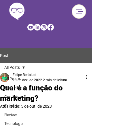
Post
All Posts
Felipe Bertoluci
All Posts
19 de dez. de 2022
2 min de leitura
Qual é a função do
Marketing
marketing?
Conteúdo
Eventos
Atualizado:
5 de out. de 2023
Review
Tecnologia