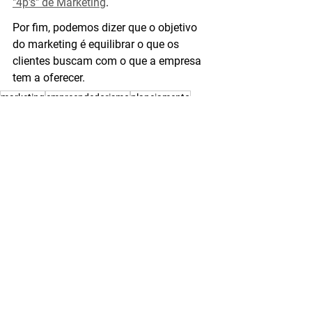
"4p's" de Marketing
.
Por fim, podemos dizer que o objetivo 
do marketing é equilibrar o que os 
clientes buscam com o que a empresa 
tem a oferecer.
marketing
empreendedorismo
planejamento
estratégia
empresas
cliente
investimento
marcas
moodboard
função
gestor de marketing
Marketing
Ver tudo
Posts recentes