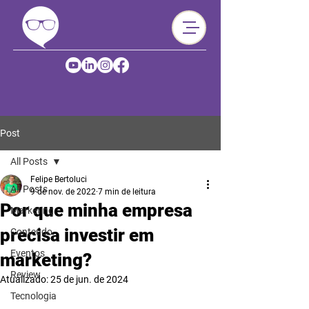
Post
All Posts
Felipe Bertoluci
All Posts
9 de nov. de 2022
7 min de leitura
Por que minha empresa
Marketing
precisa investir em
Conteúdo
Eventos
marketing?
Review
Atualizado:
25 de jun. de 2024
Tecnologia