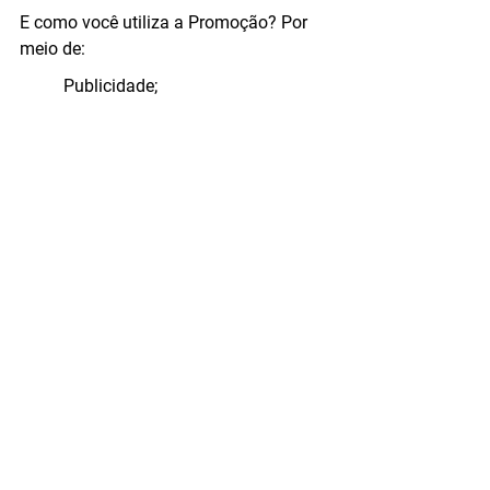
E como você utiliza a Promoção? Por 
meio de:
	Publicidade;
	Mídias Sociais;
	Assessoria de Imprensa;
	Outdoor
	Material Gráfico
Entendido?
Ok, mas e onde entra o marketing 
digital?
Marketing Digital não existe, é 
Marketing e ponto