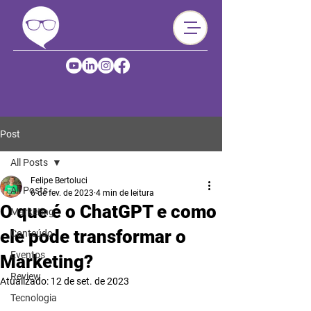
Post
All Posts
Felipe Bertoluci
All Posts
6 de fev. de 2023
4 min de leitura
O que é o ChatGPT e como
Marketing
ele pode transformar o
Conteúdo
Eventos
Marketing?
Review
Atualizado:
12 de set. de 2023
Tecnologia