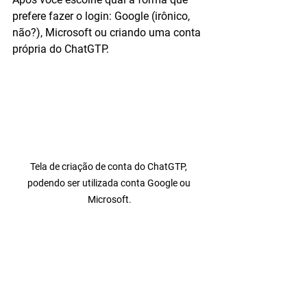
prefere fazer o login: Google (irônico, 
não?), Microsoft ou criando uma conta 
própria do ChatGTP.
Tela de criação de conta do ChatGTP, 
podendo ser utilizada conta Google ou 
Microsoft.
Após, uma nova tela solicitará um 
número de telefone para envio do 
protocolo de informação. Pronto!
A tela a seguir abrirá e você pode fazer 